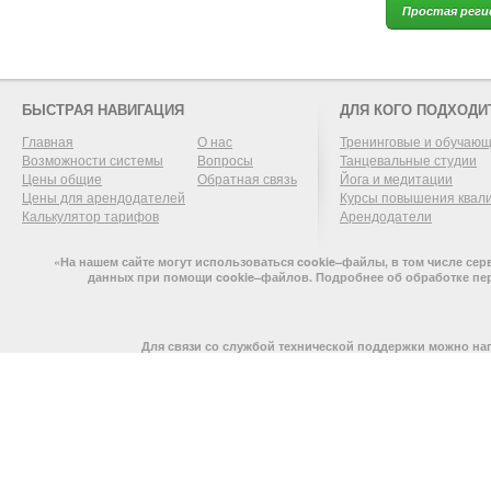
Простая реги
БЫСТРАЯ НАВИГАЦИЯ
ДЛЯ КОГО ПОДХОДИ
Главная
О нас
Тренинговые и обучаю
Возможности системы
Вопросы
Танцевальные студии
Цены общие
Обратная связь
Йога и медитации
Цены для арендодателей
Курсы повышения квал
Калькулятор тарифов
Арендодатели
«На нашем сайте могут использоваться cookie–файлы, в том числе се
данных при помощи cookie–файлов. Подробнее об обработке пе
Для связи со службой технической поддержки можно на